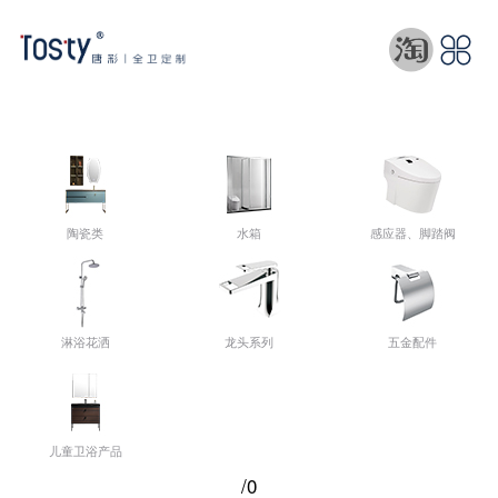
陶瓷类
水箱
感应器、脚踏阀
淋浴花洒
龙头系列
五金配件
儿童卫浴产品
/0